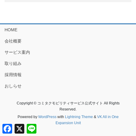
HOME
会社概要
サービス案内
取り組み
採用情報
おしらせ
Copyright © コミタクモビリティサービス公式サイト All Rights
Reserved.
Powered by
WordPress
with
Lightning Theme
&
VK All in One
Expansion Unit
F
X
L
a
i