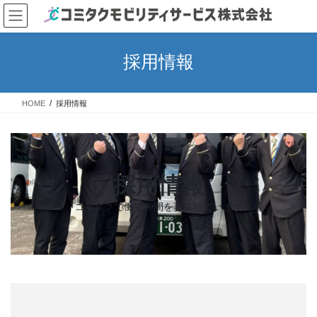
コ
ナ
ン
ビ
テ
ゲ
ン
ー
採用情報
ツ
シ
へ
ョ
ス
ン
HOME
採用情報
キ
に
ッ
移
プ
動
採用情報
コミタクで働く仲間を募集しています