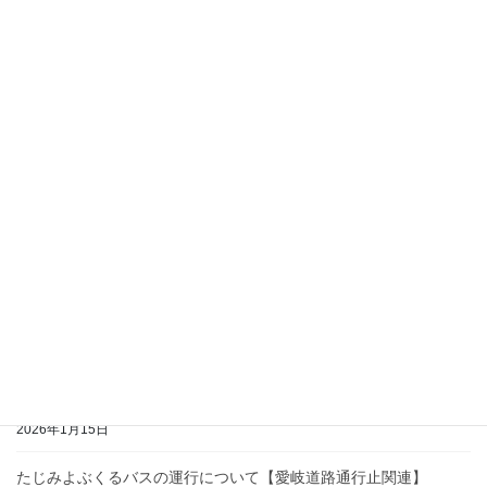
2026年7月1日
2026年4月と5月の運行について【ここけいバス・たじみよぶくる
バス】
2026年3月23日
令和7年度安全情報報告書初任運転者実技指導について
2026年3月11日
【改正なし】JR東海ダイヤ改正に伴うここけいバスの運行時刻に
ついて
2026年3月6日
2026年3月の運行について【ここけいバス・たじみよぶくるバス】
2026年2月26日
2026年2月の運行について【ここけいバス・たじみよぶくるバス】
2026年1月15日
たじみよぶくるバスの運行について【愛岐道路通行止関連】