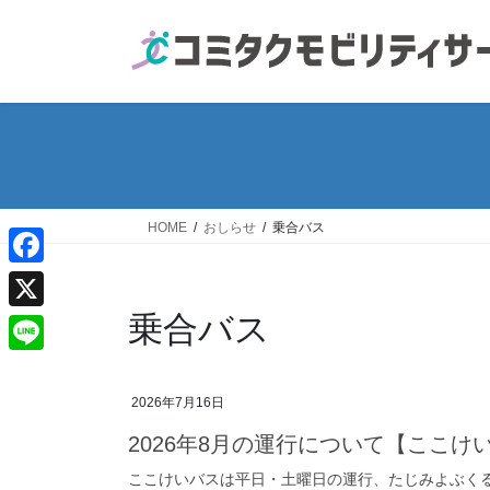
コ
ナ
ン
ビ
テ
ゲ
ン
ー
ツ
シ
へ
ョ
ス
ン
キ
に
ッ
移
HOME
おしらせ
乗合バス
プ
動
F
a
乗合バス
X
c
L
e
i
2026年7月16日
b
n
2026年8月の運行について【ここ
o
e
ここけいバスは平日・土曜日の運行、たじみよぶくるバ
o