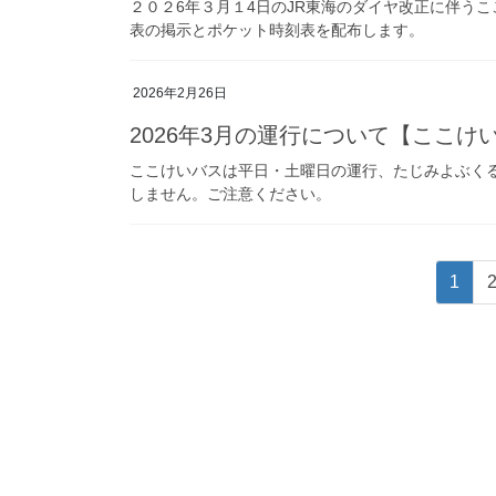
２０２6年３月１4日のJR東海のダイヤ改正に伴う
表の掲示とポケット時刻表を配布します。
2026年2月26日
2026年3月の運行について【ここ
ここけいバスは平日・土曜日の運行、たじみよぶくる
しません。ご注意ください。
投
固
1
稿
定
ペ
の
ー
ペ
ジ
ー
ジ