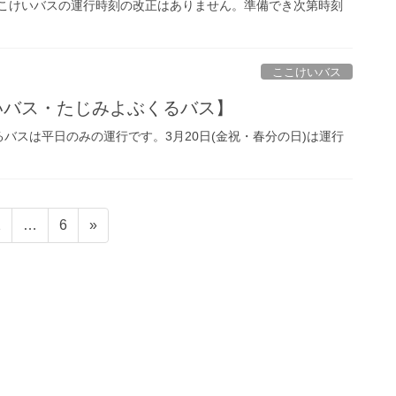
ここけいバスの運行時刻の改正はありません。準備でき次第時刻
ここけいバス
けいバス・たじみよぶくるバス】
バスは平日のみの運行です。3月20日(金祝・春分の日)は運行
固
固
2
…
6
»
定
定
ペ
ペ
ー
ー
ジ
ジ