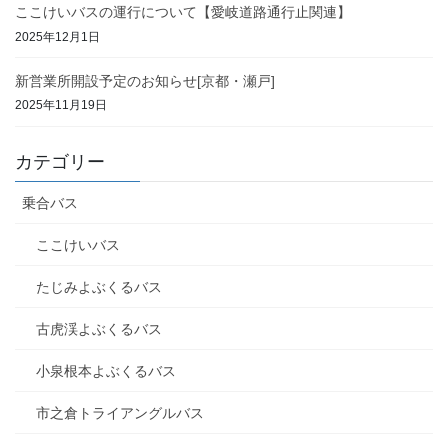
ここけいバスの運行について【愛岐道路通行止関連】
2025年12月1日
新営業所開設予定のお知らせ[京都・瀬戸]
2025年11月19日
カテゴリー
乗合バス
ここけいバス
たじみよぶくるバス
古虎渓よぶくるバス
小泉根本よぶくるバス
市之倉トライアングルバス