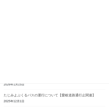
2026年4月と5月の運行について【ここけいバス・たじみよぶくる
バス】
2026年3月23日
令和7年度安全情報報告書初任運転者実技指導について
2026年3月11日
【改正なし】JR東海ダイヤ改正に伴うここけいバスの運行時刻に
ついて
2026年3月6日
2026年3月の運行について【ここけいバス・たじみよぶくるバス】
2026年2月26日
2026年2月の運行について【ここけいバス・たじみよぶくるバス】
2026年1月15日
たじみよぶくるバスの運行について【愛岐道路通行止関連】
2025年12月1日