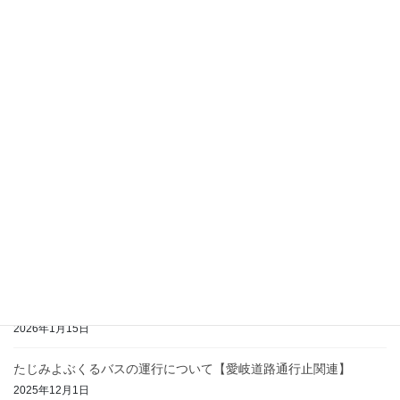
2026年4月と5月の運行について【ここけいバス・たじみよぶくる
バス】
2026年3月23日
令和7年度安全情報報告書初任運転者実技指導について
2026年3月11日
【改正なし】JR東海ダイヤ改正に伴うここけいバスの運行時刻に
ついて
2026年3月6日
2026年3月の運行について【ここけいバス・たじみよぶくるバス】
2026年2月26日
2026年2月の運行について【ここけいバス・たじみよぶくるバス】
2026年1月15日
たじみよぶくるバスの運行について【愛岐道路通行止関連】
2025年12月1日