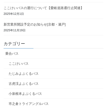
ここけいバスの運行について【愛岐道路通行止関連】
2025年12月1日
新営業所開設予定のお知らせ[京都・瀬戸]
2025年11月19日
カテゴリー
乗合バス
ここけいバス
たじみよぶくるバス
古虎渓よぶくるバス
小泉根本よぶくるバス
市之倉トライアングルバス