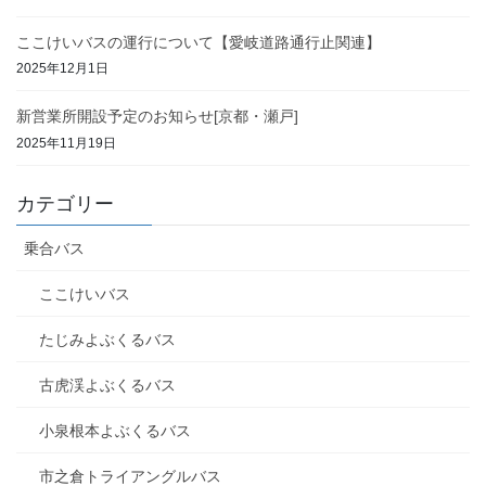
ここけいバスの運行について【愛岐道路通行止関連】
2025年12月1日
新営業所開設予定のお知らせ[京都・瀬戸]
2025年11月19日
カテゴリー
乗合バス
ここけいバス
たじみよぶくるバス
古虎渓よぶくるバス
小泉根本よぶくるバス
市之倉トライアングルバス