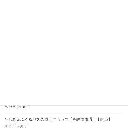
2026年4月と5月の運行について【ここけいバス・たじみよぶくる
バス】
2026年3月23日
令和7年度安全情報報告書初任運転者実技指導について
2026年3月11日
【改正なし】JR東海ダイヤ改正に伴うここけいバスの運行時刻に
ついて
2026年3月6日
2026年3月の運行について【ここけいバス・たじみよぶくるバス】
2026年2月26日
2026年2月の運行について【ここけいバス・たじみよぶくるバス】
2026年1月15日
たじみよぶくるバスの運行について【愛岐道路通行止関連】
2025年12月1日